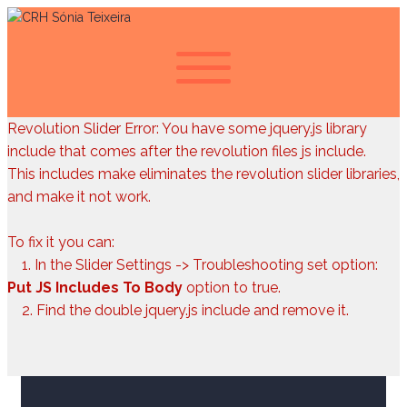
Revolution Slider Error: You have some jquery.js library
include that comes after the revolution files js include.
This includes make eliminates the revolution slider libraries,
and make it not work.
To fix it you can:
1. In the Slider Settings -> Troubleshooting set option:
Put JS Includes To Body
option to true.
2. Find the double jquery.js include and remove it.